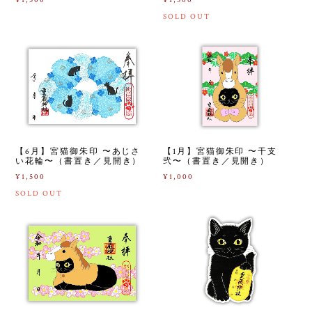
¥1,500
¥1,500
SOLD OUT
【6月】宮猫御朱印 〜あじさ
【1月】宮猫御朱印 〜干支
い花輪〜（書置き／見開き）
弐〜（書置き／見開き）
¥1,500
¥1,000
SOLD OUT