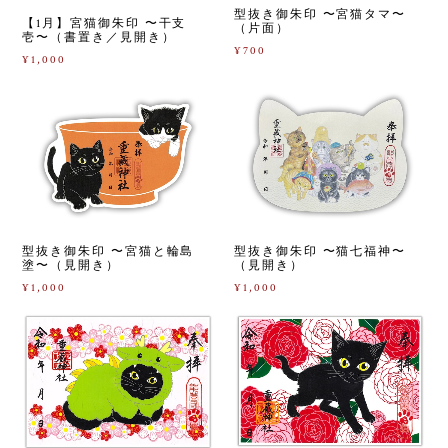
型抜き御朱印 〜宮猫タマ〜
【1月】宮猫御朱印 〜干支
（片面）
壱〜（書置き／見開き）
¥700
¥1,000
型抜き御朱印 〜宮猫と輪島
型抜き御朱印 〜猫七福神〜
塗〜（見開き）
（見開き）
¥1,000
¥1,000