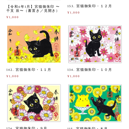
153. 宮猫御朱印・１２月
【令和6年1月】宮猫御朱印 〜
干支 辰〜（書置き／見開き）
¥1,000
¥1,000
134. 宮猫御朱印・１０月
142. 宮猫御朱印・１１月
¥1,000
¥1,000
126. 宮猫御朱印・９月
115. 宮猫御朱印・８月