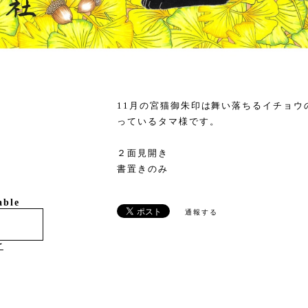
11月の宮猫御朱印は舞い落ちるイチョウ
っているタマ様です。
２面見開き
書置きのみ
able
通報する
け