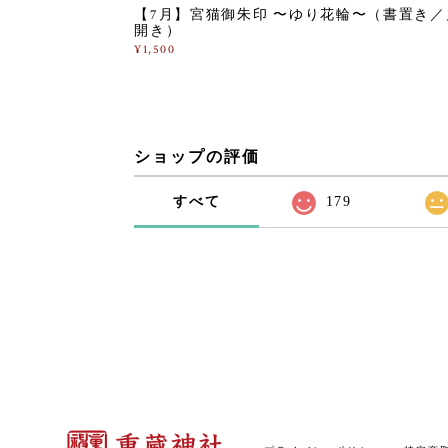
【7月】宮猫御朱印 〜ゆり花輪〜（書置き／
開き）
¥1,500
ショップの評価
すべて
179