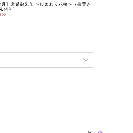
8月】宮猫御朱印 〜ひまわり花輪〜（書置き
見開き）
,500