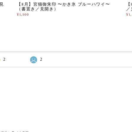
見
【8月】宮猫御朱印 〜かき氷 ブルーハワイ〜
【
（書置き／見開き）
／
¥1,500
¥1
2
2