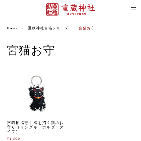
Home
重蔵神社宮猫シリーズ
宮猫お守
宮猫お守
宮猫招福守｜福を招く猫のお
守り（リングキーホルダータ
イプ）
¥1,500