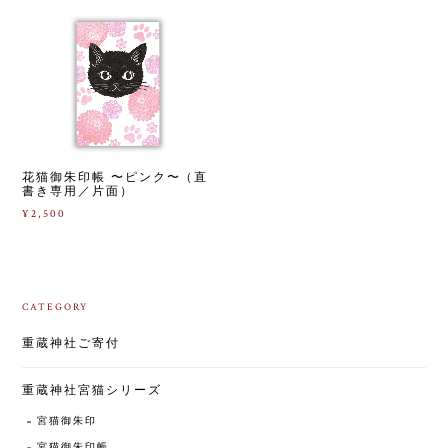
花猫御朱印帳 〜ピンク〜（直
書き専用／片面）
¥2,500
CATEGORY
重蔵神社ご寄付
重蔵神社宮猫シリーズ
宮猫御朱印
宮猫御朱印帳