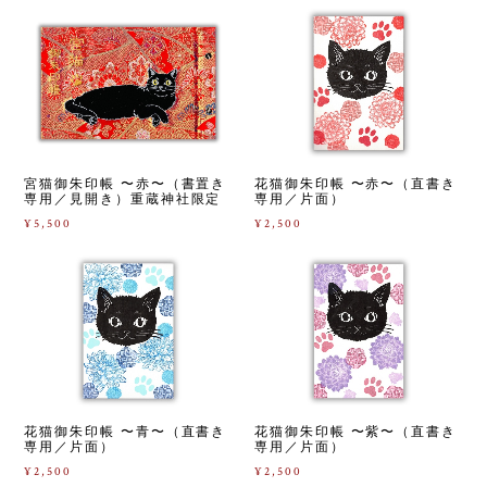
宮猫御朱印帳 〜赤〜（書置き
花猫御朱印帳 〜赤〜（直書き
専用／見開き）重蔵神社限定
専用／片面）
¥5,500
¥2,500
花猫御朱印帳 〜青〜（直書き
花猫御朱印帳 〜紫〜（直書き
専用／片面）
専用／片面）
¥2,500
¥2,500