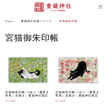
Home
重蔵神社宮猫シリーズ
宮猫御朱印帳
宮猫御朱印帳
宮猫御朱印帳 〜緑〜（書置き
宮猫御朱印帳 〜白〜（書置き
専用／見開き）重蔵神社限定
専用／見開き）重蔵神社限定
¥5,500
¥5,500