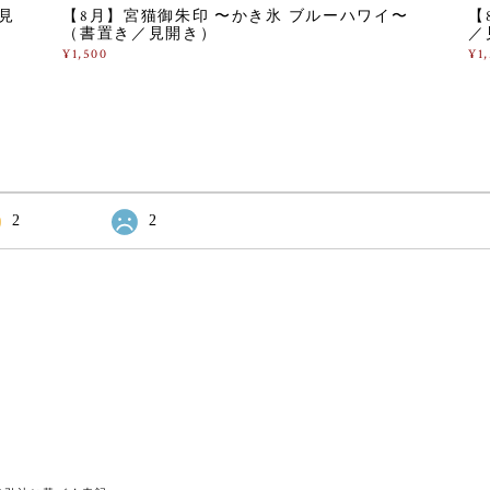
見
【8月】宮猫御朱印 〜かき氷 ブルーハワイ〜
【
（書置き／見開き）
／
¥1,500
¥1
2
2