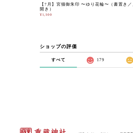
【7月】宮猫御朱印 〜ゆり花輪〜（書置き／
開き）
¥1,500
ショップの評価
すべて
179