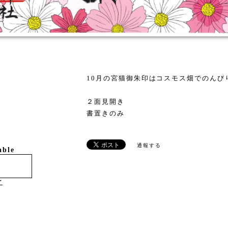
10月の宮猫御朱印はコスモス畑でのんび
２面見開き
書置きのみ
通報する
able
け