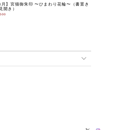
8月】宮猫御朱印 〜ひまわり花輪〜（書置き
見開き）
,500