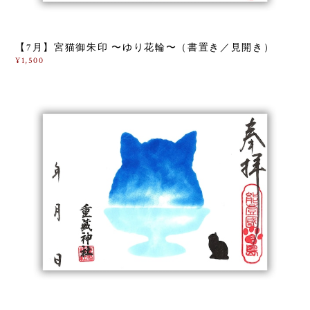
【7月】宮猫御朱印 〜ゆり花輪〜（書置き／見開き）
¥1,500