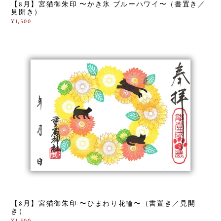
【8月】宮猫御朱印 〜かき氷 ブルーハワイ〜（書置き／
見開き）
¥1,500
【8月】宮猫御朱印 〜ひまわり花輪〜（書置き／見開
き）
¥1,500