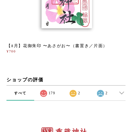
【8月】花御朱印 〜あさがお〜（書置き／片面）
¥700
ショップの評価
すべて
179
2
2