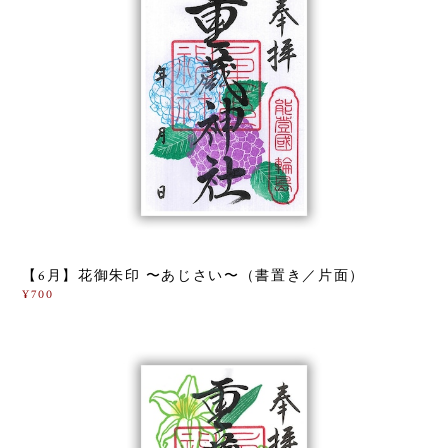
【6月】花御朱印 〜あじさい〜（書置き／片面）
¥700