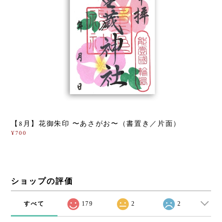
【8月】花御朱印 〜あさがお〜（書置き／片面）
¥700
ショップの評価
すべて
179
2
2