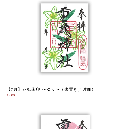
【7月】花御朱印 〜ゆり〜（書置き／片面）
¥700