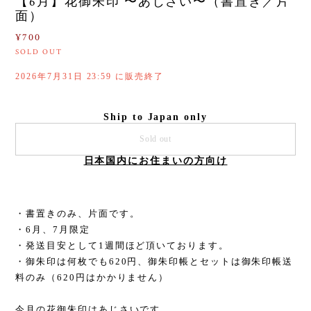
【6月】花御朱印 〜あじさい〜（書置き／片
面）
¥700
SOLD OUT
2026年7月31日 23:59 に販売終了
Ship to Japan only
Sold out
日本国内にお住まいの方向け
・書置きのみ、片面です。
・6月、7月限定
・発送目安として1週間ほど頂いております。
・御朱印は何枚でも620円、御朱印帳とセットは御朱印帳送
料のみ（620円はかかりません）
今月の花御朱印はあじさいです。