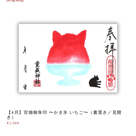
【8月】宮猫御朱印 〜かき氷 いちご〜（書置き／見開
き）
¥1,500