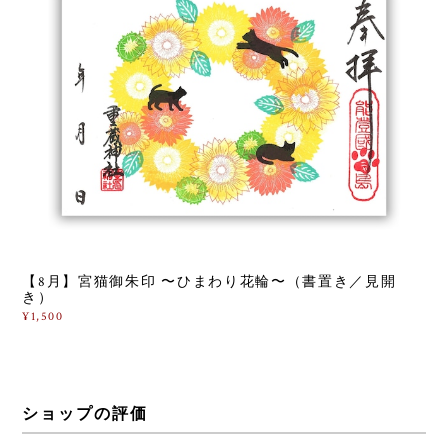
【8月】宮猫御朱印 〜ひまわり花輪〜（書置き／見開
き）
¥1,500
ショップの評価