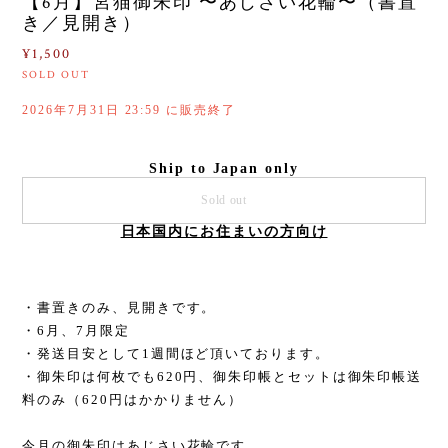
【6月】宮猫御朱印 〜あじさい花輪〜（書置
き／見開き）
¥1,500
SOLD OUT
2026年7月31日 23:59 に販売終了
Ship to Japan only
Sold out
日本国内にお住まいの方向け
・書置きのみ、見開きです。
・6月、7月限定
・発送目安として1週間ほど頂いております。
・御朱印は何枚でも620円、御朱印帳とセットは御朱印帳送
料のみ（620円はかかりません）
今月の御朱印はあじさい花輪です。