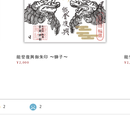
能登復興御朱印 〜獅子〜
能
¥2,000
¥2
2
2