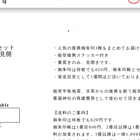
セット
・人気の復興御朱印3種をまとめてお届
見開
・能登復興ステッカー付き
・書置きのみ、見開きです。
・御朱印は何枚でも620円、御朱印帳と
・発送目安として1週間ほど頂いており
能登半島地震、水害からの復興を願う能
重蔵神社の再建費用として使わせて頂き
able
【送料のご案内】
御朱印は何枚でも620円です。
け
御朱印帳は1冊目800円、2冊目以降は1
料が加算されます。5冊以降は一律1,60