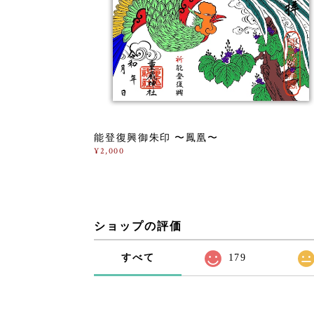
能登復興御朱印 〜鳳凰〜
¥2,000
ショップの評価
すべて
179