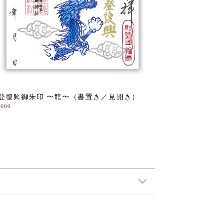
登復興御朱印 〜龍〜（書置き／見開き）
,000