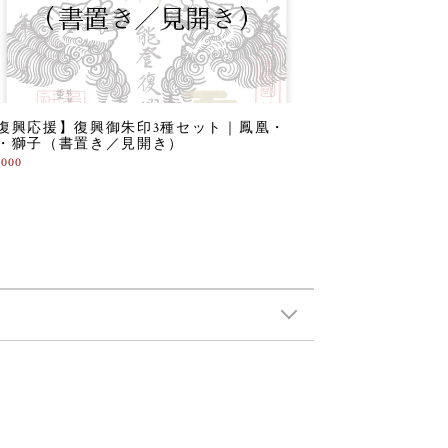
復興応援】復興御朱印3種セット｜鳳凰・
・獅子（書置き／見開き）
,000