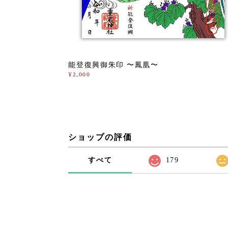
能登復興御朱印 〜鳳凰〜
¥2,000
ショップの評価
すべて
179