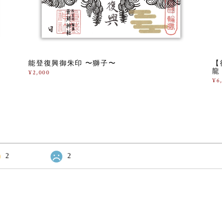
能登復興御朱印 〜獅子〜
【
龍
¥2,000
¥6
2
2