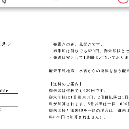
置き／
・書置きのみ、見開きです。
・御朱印は何枚でも620円、御朱印帳と
・発送目安として1週間ほど頂いており
能登半島地震、水害からの復興を願う能
【送料のご案内】
御朱印は何枚でも620円です。
able
御朱印帳は1冊目800円、2冊目以降は1
料が加算されます。5冊以降は一律1,60
け
御朱印帳と御朱印を一緒の場合は、御朱
料620円は加算されません）。