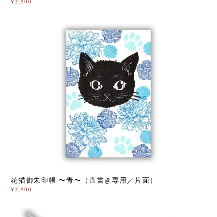
¥2,500
花猫御朱印帳 〜青〜（直書き専用／片面）
¥2,500